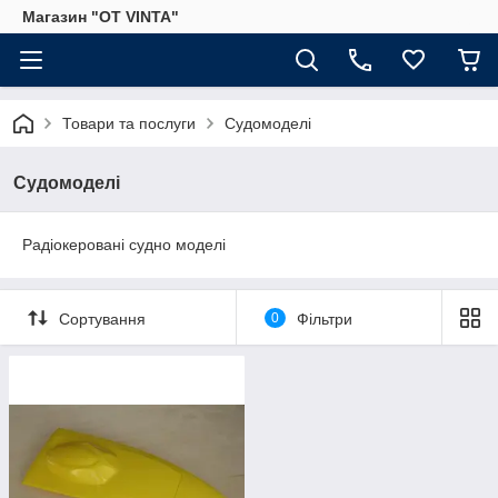
Магазин "OT VINTA"
Товари та послуги
Судомоделі
Судомоделі
Радіокеровані судно моделі
Сортування
0
Фільтри