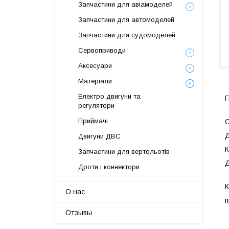
Запчастини для авіамоделей
Запчастини для автомоделей
Запчастини для судомоделей
Сервоприводи
Аксесуари
Матеріали
Електро двигуни та
П
регулятори
Приймачі
Д
Двигуни ДВС
Запчастини для вертольотів
Дроти і коннектори
О нас
п
Отзывы