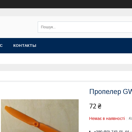
АС
КОНТАКТЫ
Пропелер GWS
72 ₴
Немає в наявності
К
+380 (50) 743-01-44