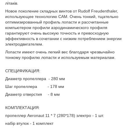
літаків.
Новое поколение складных винтов от Rudolf Freudenthaler,
использующее технологию CAM. Очень тонкий, тщательно
оптимизированный профиль лопасти и рассчитанные
компьютером профили аэродинамического профиля
гарантируют очень высокую точность и превосходную
эффективность в сочетании с низким потреблением энергии
электродвигателем.
Лопасти имеют очень легкий вес благодаря чрезвычайно
тонкому профилю лопасти и используемым материалам.
СПЕЦИФИКАЦИЯ:
Диаметр пропеллера - 280 мм
Шаг пропеллера - 178 мм
Диаметр отверстия - 8 мм
КОМПЛЕКТАЦИЯ:
пропеллер Aeronaut 11 * 7 (280*178) электро - 1 шт.
набір втулок - 1 комплект