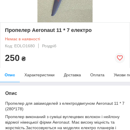
Пропелер Aeronaut 11 * 7 електро
Немає в наявності
Код: EOLO1680
Роздріб
250
₴
Опис
Характеристики
Доставка
Оплата
Умови п
Опис
Пропелер для авіамоделей з електродвигуном Aeronaut 11 * 7
(280*178)
Пропелер виконаний з суміші вуглецевих волокон і нейлону
відомої німецької фірми Aeronaut. Має високу міцність та
жорсткість.Застосовуються на моделях електро планерів і