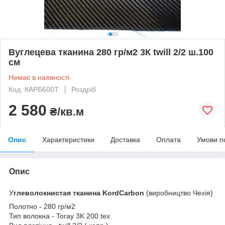
Вуглецева тканина 280 гр/м2 3К twill 2/2 ш.100
см
Немає в наявності
Код: КАРБ600T
Роздріб
2 580
₴/кв.м
Опис
Характеристики
Доставка
Оплата
Умови п
Опис
У
глеволокнистая тканина KordCarbon
(виробництво Чехія)
Полотно - 280 гр/м2
Тип волокна - Toray 3K 200 tex