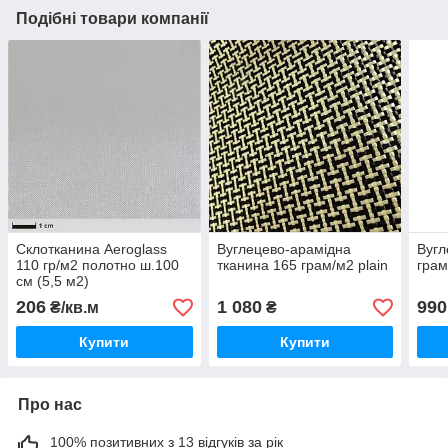
Подібні товари компанії
Склотканина Aeroglass
Вуглецево-арамідна
Вугл
110 гр/м2 полотно ш.100
тканина 165 грам/м2 plain
грам
см (5,5 м2)
206
1 080
990
₴/кв.м
₴
Купити
Купити
Про нас
100% позитивних з 13 відгуків за рік