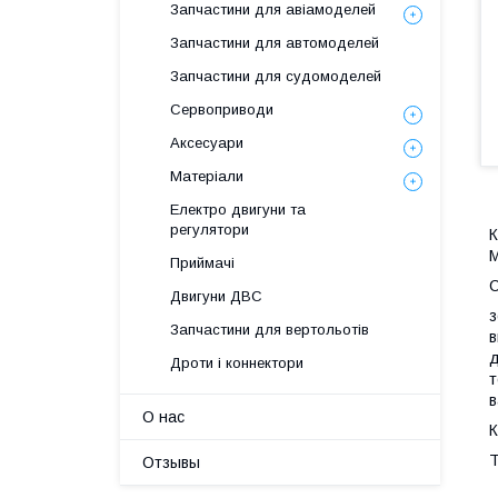
Запчастини для авіамоделей
Запчастини для автомоделей
Запчастини для судомоделей
Сервоприводи
Аксесуари
Матеріали
Електро двигуни та
регулятори
К
М
Приймачі
Двигуни ДВС
з
Запчастини для вертольотів
в
д
Дроти і коннектори
т
в
О нас
Т
Отзывы