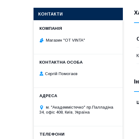
Х
КОНТАКТИ
Магазин "OT VINTA"
К
Сергій Помогаєв
І
Ц
м. "Академмістечко" пр.Палладіна
34, офіс 408, Київ, Україна